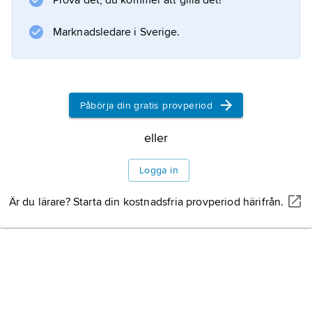
Prova det, du kommer att gilla det!
som samverkar för att skapa ljudet.
Grundtonen och de olika deltonerna har
Marknadsledare i Sverige.
tonhöjder
(
frekvenser
) som beror av varandra på
Påbörja din gratis provperiod
eller
Information om artikeln
Logga in
Är du lärare? Starta din kostnadsfria provperiod härifrån.