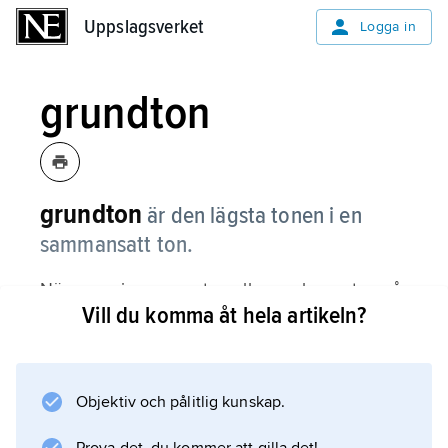
Uppslagsverket
Uppslagsverket
Logga in
grundton
grundton
är den lägsta tonen i en
sammansatt ton.
När man sjunger en ton eller spelar en ton på
Vill du komma åt hela artikeln?
ett musikinstrument så hörs egentligen en
sammansatt ton
. En sammansatt ton innebär att den består av
flera
Objektiv och pålitlig kunskap.
deltoner