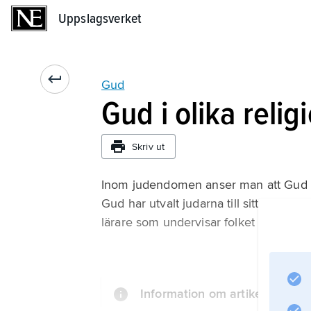
Uppslagsverket
Uppslagsverket
Gud
Gud i olika relig
Skriv ut
Inom judendomen anser man att Gud har
Gud har utvalt judarna till sitt folk oc
lärare som undervisar folket genom L
Information om artikeln