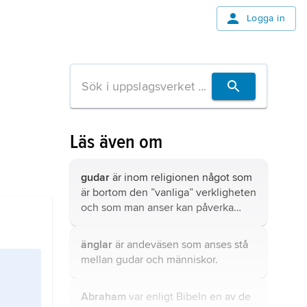
Logga in
Läs även om
gudar
är inom religionen något som
är bortom den ”vanliga” verkligheten
och som man anser kan påverka
livet på ett avgörande sätt.
änglar
är andeväsen som anses stå
mellan gudar och människor.
Abraham
var enligt Bibeln en av de