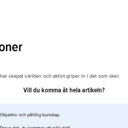
ioner
 skapat världen och aktivt griper in i det som sker.
h har en särskild relation till dem. Gud ses också som en
Vill du komma åt hela artikeln?
agen.
Objektiv och pålitlig kunskap.