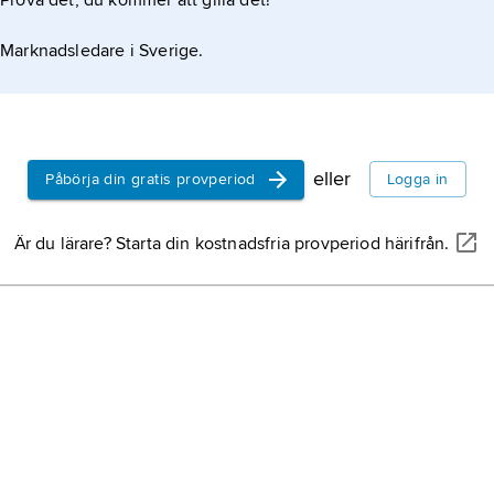
Prova det, du kommer att gilla det!
Marknadsledare i Sverige.
eller
Påbörja din gratis provperiod
Logga in
Är du lärare? Starta din kostnadsfria provperiod härifrån.