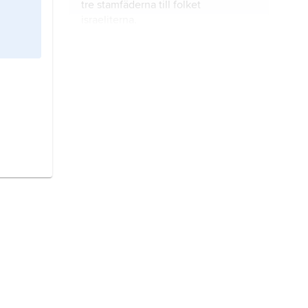
tre stamfäderna till folket
israeliterna.
frälsning
betyder räddning i
religiösa sammanhang.
Mose
var enligt Bibeln ledare för
israeliterna och förde dem bort från
Egypten, där de varit slavar.
Johannes Döparen
var en judisk
profet som var aktiv i Palestina i
slutet av 20-talet efter Kristus.
judendom
är judarnas religion.