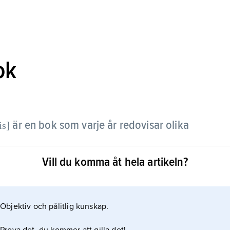
ok
är en bok som varje år redovisar olika
is]
Vill du komma åt hela artikeln?
dra mer eller mindre underliga prestationer. Boken
 den getts ut sedan 1968.
Objektiv och pålitlig kunskap.