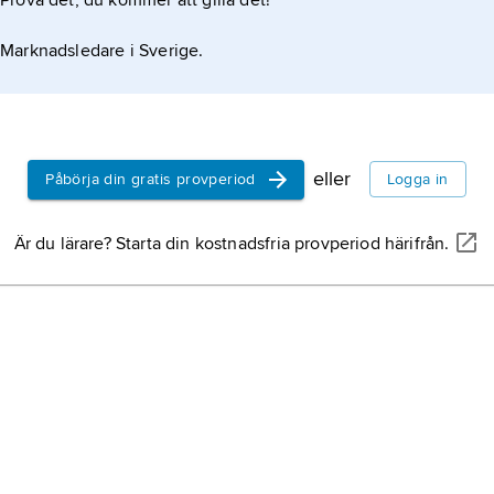
Prova det, du kommer att gilla det!
Marknadsledare i Sverige.
eller
Påbörja din gratis provperiod
Logga in
Är du lärare? Starta din kostnadsfria provperiod härifrån.