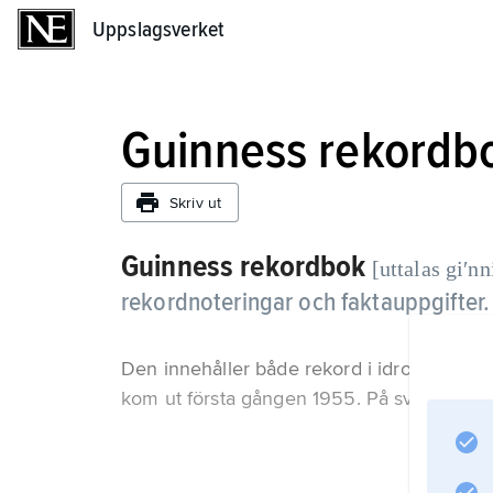
Uppslagsverket
Uppslagsverket
Guinness rekordb
Skriv ut
Guinness rekordbok
[uttalas giʹnn
rekordnoteringar och faktauppgifter.
Den innehåller både rekord i idrott och an
kom ut första gången 1955. På svenska har