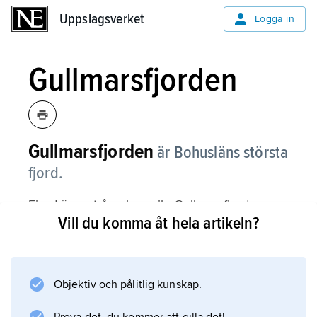
Uppslagsverket
Uppslagsverket
Logga in
Gullmarsfjorden
Gullmarsfjorden
är Bohusläns största
fjord.
Fjord är en trång havsvik. Gullmarsfjorden
Vill du komma åt hela artikeln?
kallas också
Gullmarn
. Det är Sveriges enda tröskelfjord, vilket
innebär att den är lång och djup och har en
Objektiv och pålitlig kunskap.
tröskel på havsbottnen vid mynningen.