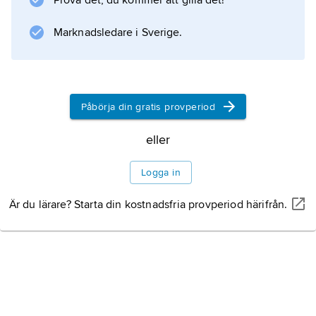
Prova det, du kommer att gilla det!
Fjorden är en lång spricka i urberget. Den är
djupast vid Alsbäck, 125 meter, men vid
Marknadsledare i Sverige.
tröskeln i närheten
Påbörja din gratis provperiod
Information om artikeln
eller
Logga in
Är du lärare? Starta din kostnadsfria provperiod härifrån.