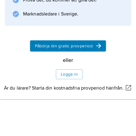
Prova det, du kommer att gilla det!
Marknadsledare i Sverige.
Rövade bort Persefone
Dödsriket Hades
Påbörja din gratis provperiod
eller
Logga in
Information om artikeln
Är du lärare? Starta din kostnadsfria provperiod härifrån.