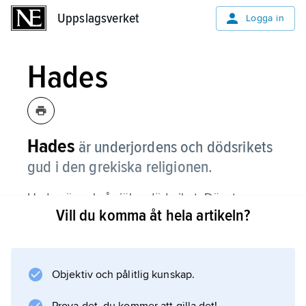
Uppslagsverket
Uppslagsverket
Logga in
Hades
Hades
är underjordens och dödsrikets
gud i den grekiska religionen.
Hades är också själva dödsriket. Där styr
Vill du komma åt hela artikeln?
Hades över de dödas själar tillsammans med
sin drottning Persefone.
Hades blir kung i
Objektiv och pålitlig kunskap.
underjorden