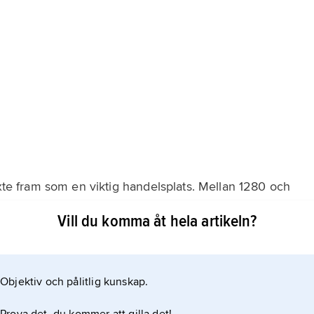
äxte fram som en viktig handelsplats. Mellan 1280 och
Vill du komma åt hela artikeln?
universitet ett kulturellt och andligt centrum.
öddes i Halle på 1600-talet. Stora brunkolsfyndigheter
Objektiv och pålitlig kunskap.