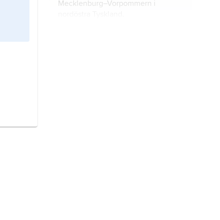
Mecklenburg–Vorpommern i
nordöstra Tyskland.
Göttingen
är en stad i den tyska
delstaten Niedersachsen.
Lübeck
är en stad i delstaten
Schleswig–Holstein i norra Tyskland.
oratorium
är ett musikaliskt verk för
sångsolister, kör och orkester.