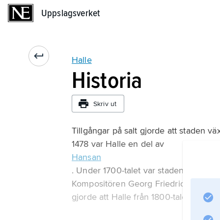
Uppslagsverket
Uppslagsverket
Halle
Historia
Skriv ut
Tillgångar på salt gjorde att staden v
1478 var Halle en del av
Hansan
. Under 1700-talet var staden med sitt 
Kompositören Georg Friedrich Händel f
gjorde att Halle från 1800-talets