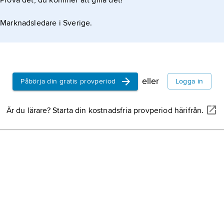
Prova det, du kommer att gilla det!
Marknadsledare i Sverige.
eller
Påbörja din gratis provperiod
Logga in
Är du lärare? Starta din kostnadsfria provperiod härifrån.