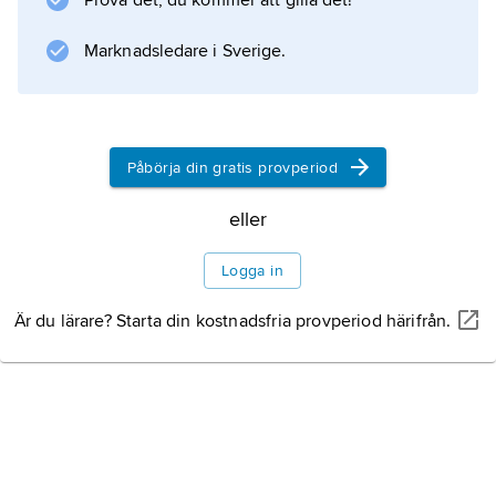
Prova det, du kommer att gilla det!
sedan med sig andra personer i riksdagen så
att de liknade ett parti och kunde hjälpas åt att
Marknadsledare i Sverige.
Information om artikeln
Påbörja din gratis provperiod
eller
Logga in
Är du lärare? Starta din kostnadsfria provperiod härifrån.