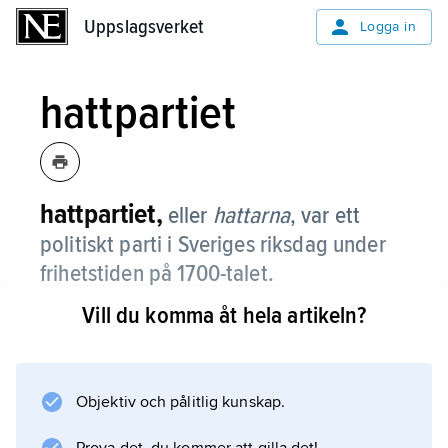
Uppslagsverket
Uppslagsverket
Logga in
hattpartiet
hattpartiet,
eller
hattarna
,
var ett
politiskt parti i Sveriges riksdag under
frihetstiden på 1700-talet.
Vill du komma åt hela artikeln?
Namnet hattarna sägs komma från att de ville
verka bättre än sina motståndare som ansågs
”tala i nattmössan”. Partiet fanns bara i
riksdagen och företrädde vissa mäktiga
Objektiv och pålitlig kunskap.
personers intressen. Dessa personer fick