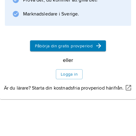
Prova det, du kommer att gilla det!
Marknadsledare i Sverige.
Information om artikeln
Påbörja din gratis provperiod
eller
Logga in
Är du lärare? Starta din kostnadsfria provperiod härifrån.