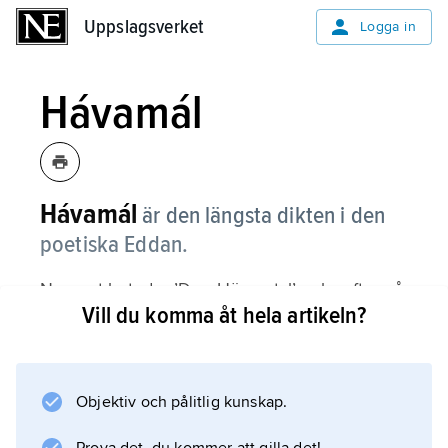
Uppslagsverket
Uppslagsverket
Logga in
Hávamál
Hávamál
är den längsta dikten i den
poetiska Eddan.
Namnet betyder ’Den Höges tal’ och syftar på
Vill du komma åt hela artikeln?
Oden, den högsta guden i fornnordisk
religion. I dikten berättar Oden om saker han
är med om. Till exempel då han nio nätter
hänger i ett träd, sårad av spjut, offrad åt sig
Objektiv och pålitlig kunskap.
själv av sig själv.