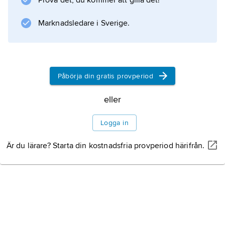
Prova det, du kommer att gilla det!
underjorden för att hon ska styra över
dödsriket.
Marknadsledare i Sverige.
Det dystra dödsriket
Hel och Balder
Påbörja din gratis provperiod
eller
Inget helvete
Logga in
Är du lärare? Starta din kostnadsfria provperiod härifrån.
Information om artikeln