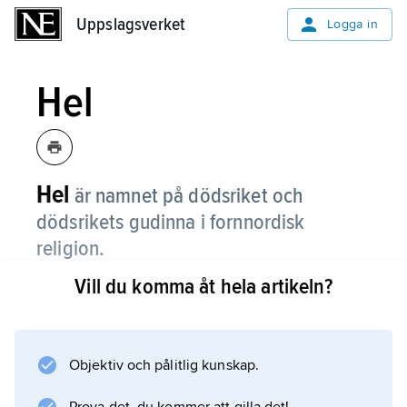
Uppslagsverket
Uppslagsverket
Logga in
Hel
Hel
är namnet på dödsriket och
dödsrikets gudinna i fornnordisk
religion.
Vill du komma åt hela artikeln?
Gudinnan Hel är dotter till Loke och
jättekvinnan Angerboda och syster till
Midgårdsormen och Fenrisulven. Gudarna är
oroliga för vad Hel och hennes syskon kan
Objektiv och pålitlig kunskap.
tänkas göra och Oden skickar ner Hel till