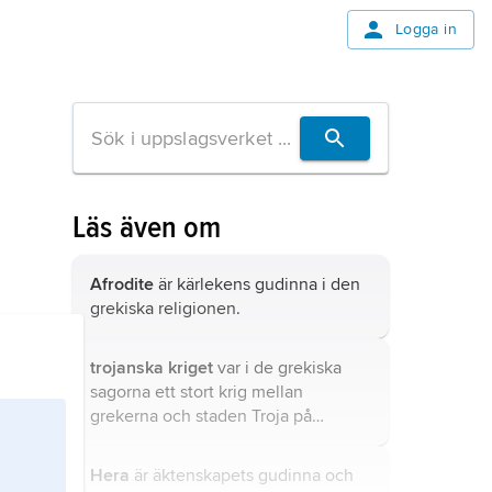
Logga in
Läs även om
Afrodite
är kärlekens gudinna i den
grekiska religionen.
trojanska kriget
var i de grekiska
sagorna ett stort krig mellan
grekerna och staden Troja på
nuvarande Turkiets västkust.
Hera
är äktenskapets gudinna och