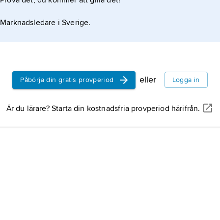
Prova det, du kommer att gilla det!
Marknadsledare i Sverige.
eller
Påbörja din gratis provperiod
Logga in
Är du lärare? Starta din kostnadsfria provperiod härifrån.