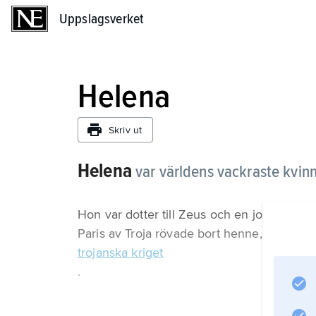
Uppslagsverket
Uppslagsverket
Helena
Skriv ut
Helena
var världens vackraste kvin
Hon var dotter till Zeus och en jordisk kv
Paris av Troja rövade bort henne, och det u
trojanska kriget
.