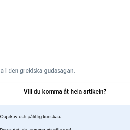
na i den grekiska gudasagan.
inna och gift med kung Menelaos av Sparta. Prins
Vill du komma åt hela artikeln?
tlöste
Objektiv och pålitlig kunskap.