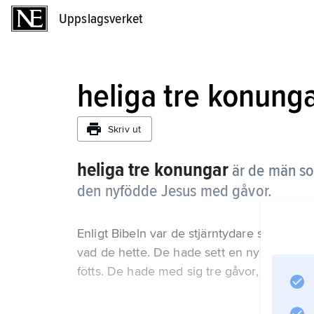
Uppslagsverket
Uppslagsverket
heliga tre konung
Skriv ut
heliga tre konungar
är de män so
den nyfödde Jesus med gåvor.
Enligt Bibeln var de stjärntydare som kom ö
vad de hette. De hade sett en ny stjärna 
fötts. De hade med sig tre gåvor, nämligen