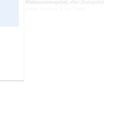
Matteusevangeliet,
eller
Evangeliet
enligt Matteus
, är det första
evangeliet i Nya Testamentet i
Bibeln.
julkrubba
är en modell av stallet i
Betlehem, där Jesus enligt
traditionen föddes, samt landskapet
runt omkring.