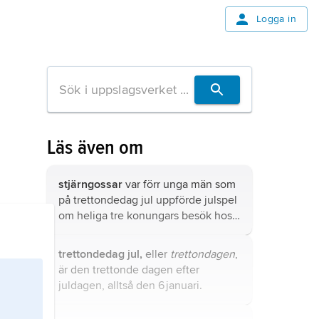
Logga in
Läs även om
stjärngossar
var förr unga män som
på trettondedag jul uppförde julspel
om heliga tre konungars besök hos
den nyfödde Jesus.
trettondedag jul,
eller
trettondagen
,
är den trettonde dagen efter
juldagen, alltså den 6 januari.