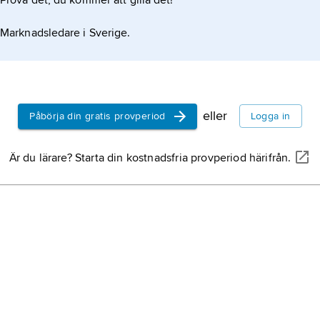
Prova det, du kommer att gilla det!
Marknadsledare i Sverige.
eller
Påbörja din gratis provperiod
Logga in
Är du lärare? Starta din kostnadsfria provperiod härifrån.