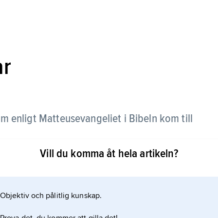
ar
m enligt Matteusevangeliet i Bibeln kom till
Vill du komma åt hela artikeln?
sterifrån. Men det står inte hur många de var eller
som de ansåg var ett tecken på att en kung hade
 guld, rökelse och myrra. Rökelse
Objektiv och pålitlig kunskap.