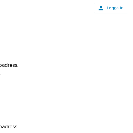
Logga in
bbadress.
.
bbadress.