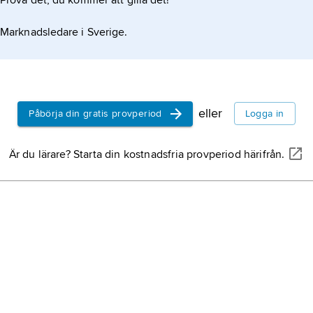
Prova det, du kommer att gilla det!
Marknadsledare i Sverige.
eller
Påbörja din gratis provperiod
Logga in
Är du lärare? Starta din kostnadsfria provperiod härifrån.