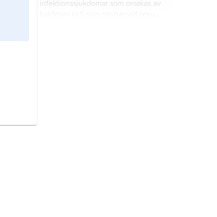
infektionssjukdomar som orsakas av
bakterier och som smittar vid sexuell
kontakt.
gonorré
är en infektionssjukdom
som orsakas av bakterier och som
smittar vid sexuell kontakt.