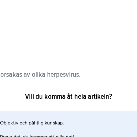
orsakas av olika herpesvirus.
å varianter. Läppherpes ger blåsor och sår på
Vill du komma åt hela artikeln?
saliv, till exempel när man kysser någon. Den andra
n och smittar vid sexuell kontakt.
Objektiv och pålitlig kunskap.