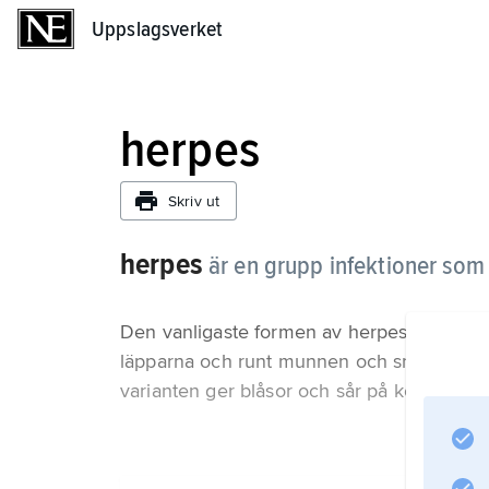
Uppslagsverket
Uppslagsverket
herpes
Skriv ut
herpes
är en grupp infektioner som 
Den vanligaste formen av herpes finns i tv
läpparna och runt munnen och smittar via 
varianten ger blåsor och sår på könsorgane