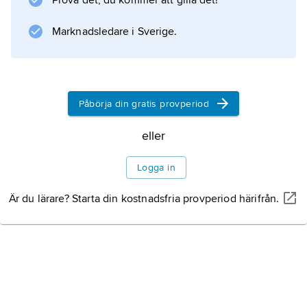
Prova det, du kommer att gilla det!
Marknadsledare i Sverige.
Information om artikeln
Påbörja din gratis provperiod
eller
Logga in
Är du lärare? Starta din kostnadsfria provperiod härifrån.