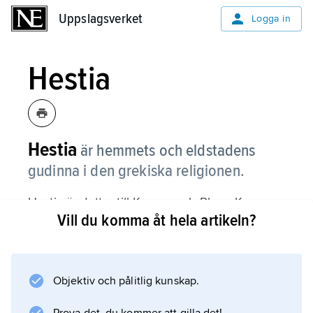
Uppslagsverket
Uppslagsverket
Logga in
Hestia
Hestia
är hemmets och eldstadens
gudinna i den grekiska religionen.
Hestia är dotter till Kronos och Rhea.
Kronos
Vill du komma åt hela artikeln?
var den mäktigaste av titanerna. För att
behålla makten slukade han sina barn. Men
Rhea lyckades rädda Zeus och senare
tvingade han sin far att kräkas upp Hestia och
Objektiv och pålitlig kunskap.
hennes syskon.