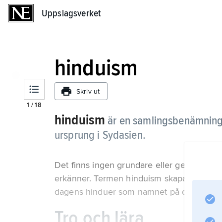
Uppslagsverket
Uppslagsverket
hinduism
Skriv ut
1
/
18
hinduism
är en samlingsbenämning p
ursprung i Sydasien.
Det finns ingen grundare eller gemensam o
erkänner.
Termen hinduism skapades under 
dagens hinduer som namnet på deras relig
Tro och lära