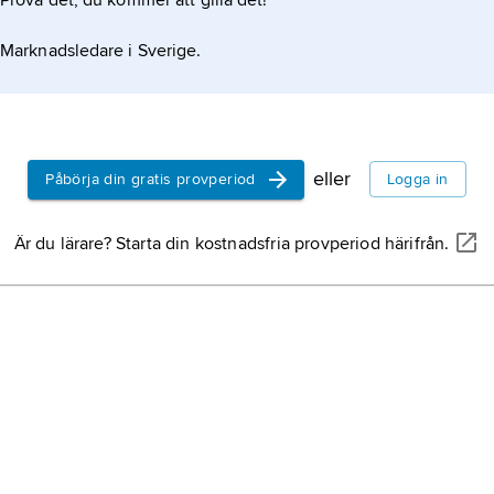
Prova det, du kommer att gilla det!
Marknadsledare i Sverige.
sha
eller
Påbörja din gratis provperiod
Logga in
Är du lärare? Starta din kostnadsfria provperiod härifrån.