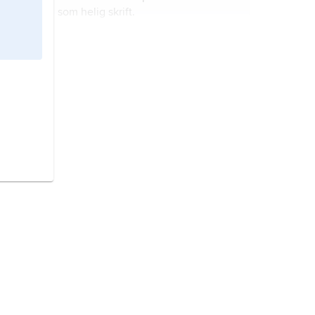
som helig skrift.
buddhism
är en religion som bygger
på vad buddhan Shakyamuni, som
kallas Buddha, lärde ut.