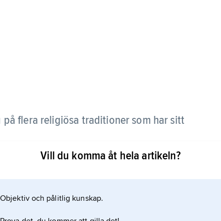
å flera religiösa traditioner som har sitt
Vill du komma åt hela artikeln?
rganisation och ingen helig skrift som alla hinduer
Indiens tid som brittisk koloni men accepteras av
ion.
Objektiv och pålitlig kunskap.