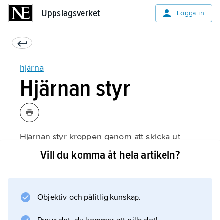
Uppslagsverket
Uppslagsverket
Logga in
hjärna
Hjärnan styr
Hjärnan styr kroppen genom att skicka ut
signaler genom nerverna. Signalerna påverkar
Vill du komma åt hela artikeln?
organ och muskler. De kan också styra körtlar
så att körtlarna avger hormoner eller andra
ämnen. Om man till exempel blundar och
Objektiv och pålitlig kunskap.
tänker på att man äter citron ökar lätt
salivproduktionen från spottkörtlarna i