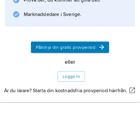
Prova det, du kommer att gilla det!
munnen. Hormoner är signalämnen
Marknadsledare i Sverige.
Information om artikeln
Påbörja din gratis provperiod
eller
Logga in
Är du lärare? Starta din kostnadsfria provperiod härifrån.