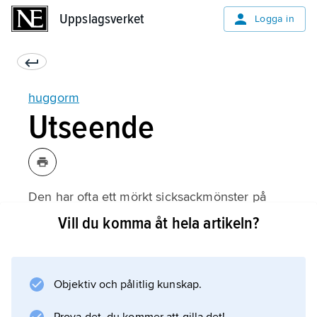
Uppslagsverket
Uppslagsverket
Logga in
huggorm
Utseende
Den har ofta ett mörkt sicksackmönster på
ryggen. Men det finns även huggormar som
Vill du komma åt hela artikeln?
helt svarta. Då kan det ibland vara svårt att se
skillnad på en huggorm och en ofarlig snok.
Därför ska man aldrig gå nära ormar.
Objektiv och pålitlig kunskap.