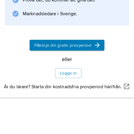
Prova det, du kommer att gilla det!
Information om artikeln
Marknadsledare i Sverige.
Påbörja din gratis provperiod
eller
Logga in
Är du lärare? Starta din kostnadsfria provperiod härifrån.