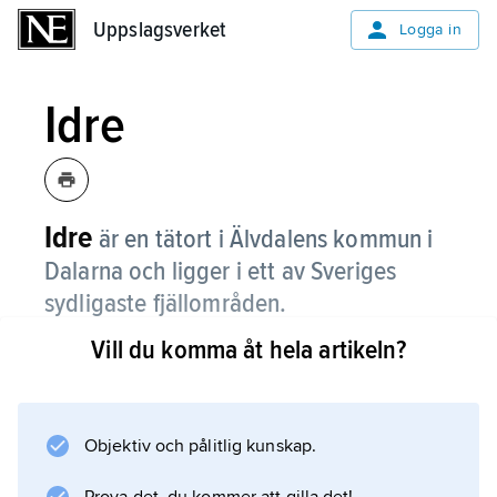
Uppslagsverket
Uppslagsverket
Logga in
Idre
Idre
är en tätort i Älvdalens kommun i
Dalarna och ligger i ett av Sveriges
sydligaste fjällområden.
Vill du komma åt hela artikeln?
I samhället bor cirka 650 personer, och många
av dem arbetar med turism. En del pendlar till
Särna för att jobba. Vid Idre finns också
Sveriges sydligaste sameby.
Objektiv och pålitlig kunskap.