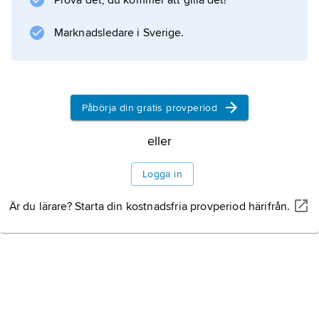
Prova det, du kommer att gilla det!
Marknadsledare i Sverige.
Information om artikeln
Påbörja din gratis provperiod
eller
Logga in
Är du lärare? Starta din kostnadsfria provperiod härifrån.