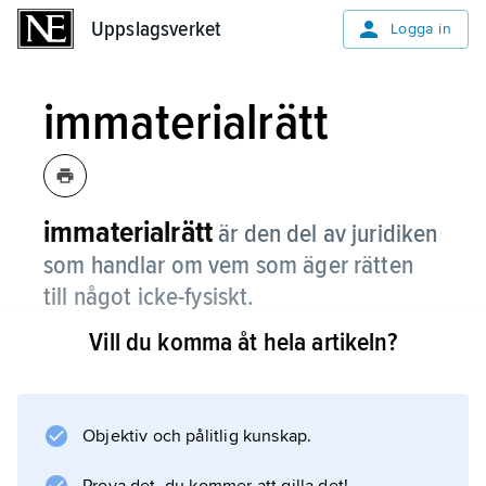
Uppslagsverket
Uppslagsverket
Logga in
immaterialrätt
immaterialrätt
är den del av juridiken
som handlar om vem som äger rätten
till något icke-fysiskt.
Vill du komma åt hela artikeln?
Det kan till exempel vara en uppfinning, ett
varumärke, en design eller texten i en bok.
Immaterialrätten rör dock inte vem som äger
ett enskilt, fysiskt föremål.
Objektiv och pålitlig kunskap.