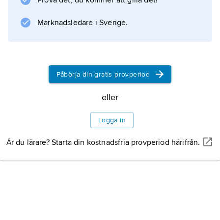
Prova det, du kommer att gilla det!
Marknadsledare i Sverige.
Information om artikeln
Påbörja din gratis provperiod
eller
Logga in
Är du lärare? Starta din kostnadsfria provperiod härifrån.