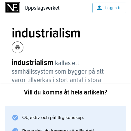
Uppslagsverket
Uppslagsverket
Logga in
industrialism
industrialism
kallas ett
samhällssystem som bygger på att
varor tillverkas i stort antal i stora
fabriker,
industrier
.
Vill du komma åt hela artikeln?
Industrialismen förutsätter att personer,
företag eller till och med staten satsar
kapital
Objektiv och pålitlig kunskap.
(pengar). Om industrin går bra får de som