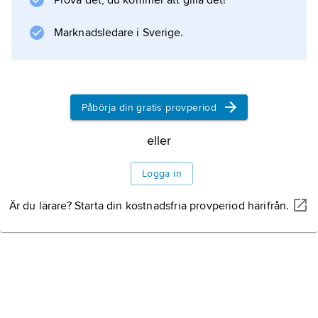
Prova det, du kommer att gilla det!
Marknadsledare i Sverige.
Information om artikeln
Påbörja din gratis provperiod
eller
Logga in
Är du lärare? Starta din kostnadsfria provperiod härifrån.