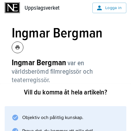
Uppslagsverket
Uppslagsverket
Logga in
Ingmar Bergman
Ingmar Bergman
var en
världsberömd filmregissör och
teaterregissör.
Vill du komma åt hela artikeln?
Som filmregissör anses han som en av
världens främsta. Till de flesta av sina filmer
skrev han också manuset. Han föddes 1918
och dog 2007.
Objektiv och pålitlig kunskap.