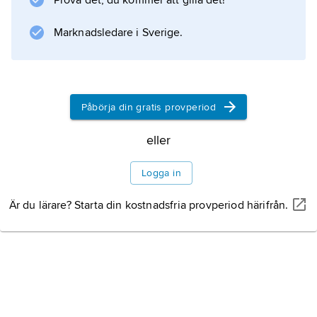
Prova det, du kommer att gilla det!
Marknadsledare i Sverige.
Påbörja din gratis provperiod
eller
Logga in
Är du lärare? Starta din kostnadsfria provperiod härifrån.