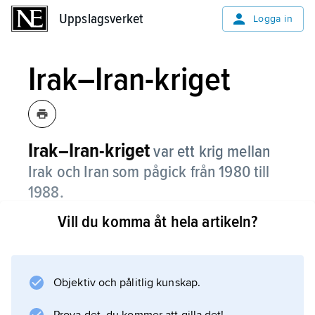
Uppslagsverket
Uppslagsverket
Logga in
Irak–Iran-kriget
Irak–Iran-kriget
var ett krig mellan
Irak och Iran som pågick från 1980 till
1988.
Vill du komma åt hela artikeln?
Det hade länge funnits motsättningar mellan
araberna i Irak och perserna i Iran och mellan
sunnimuslimer i Irak och shiamuslimer i Iran
och Irak. Båda länderna ville ha mer makt i
Objektiv och pålitlig kunskap.
området kring Persiska viken, och Irak ville