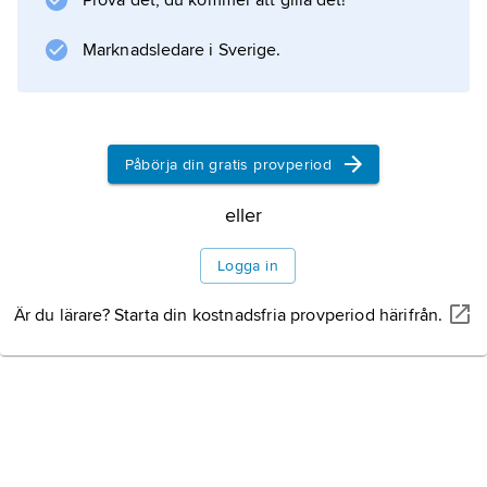
Prova det, du kommer att gilla det!
ändra gränsen mot Iran.
Marknadsledare i Sverige.
Information om artikeln
Påbörja din gratis provperiod
eller
Logga in
Är du lärare? Starta din kostnadsfria provperiod härifrån.