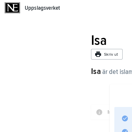
Uppslagsverket
Uppslagsverket
Isa
Skriv ut
Isa
är det isl
Informatio