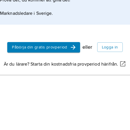
Prova det, du kommer att gilla det!
Marknadsledare i Sverige.
eller
Påbörja din gratis provperiod
Logga in
Är du lärare? Starta din kostnadsfria provperiod härifrån.