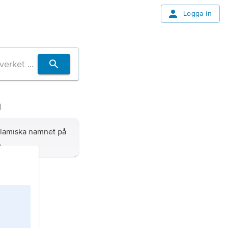
Logga in
m
slamiska namnet på
.