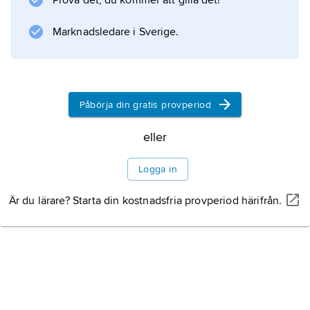
Prova det, du kommer att gilla det!
gjord av
Spelet
Marknadsledare i Sverige.
Regler
Påbörja din gratis provperiod
Historia
eller
Logga in
Är du lärare? Starta din kostnadsfria provperiod härifrån.
Information om artikeln