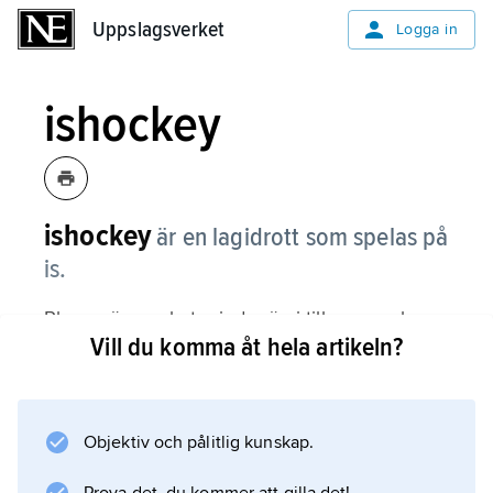
Uppslagsverket
Uppslagsverket
Logga in
ishockey
ishockey
är en lagidrott som spelas på
is.
Planen är mycket mindre än i till exempel
Vill du komma åt hela artikeln?
fotboll, och man spelar oftast i inomhushallar.
Det är sex spelare i varje lag på planen
samtidigt, fem utespelare och en målvakt. Alla
har skridskor. Spelet går ut på att man med
Objektiv och pålitlig kunskap.
hjälp av en klubba skjuter pucken, som är