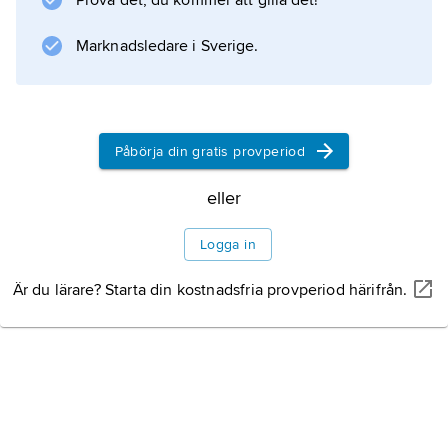
Prova det, du kommer att gilla det!
kallas
ledare
Marknadsledare i Sverige.
.
Påbörja din gratis provperiod
Information om artikeln
eller
Logga in
Är du lärare? Starta din kostnadsfria provperiod härifrån.