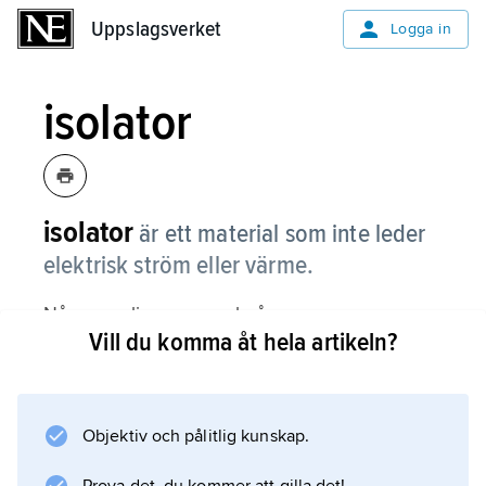
Uppslagsverket
Uppslagsverket
Logga in
isolator
isolator
är ett material som inte leder
elektrisk ström eller värme.
Några vanliga exempel på
Vill du komma åt hela artikeln?
elektriska isolatorer
är plast, gummi och porslin. Vanliga
isolermaterial
som är dåliga på att leda värme är till exempel
Objektiv och pålitlig kunskap.
mineralull och kork. Motsatsen till isolatorer