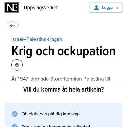
Uppslagsverket
Uppslagsverket
Logga in
Israel–Palestina-frågan
Krig och ockupation
År 1947 lämnade Storbritannien Palestina till
FN, som beslöt att dela landet mellan judar
Vill du komma åt hela artikeln?
och araber. Araberna accepterade inte detta,
men 1948 grundade judarna staten Israel. Det
ledde till krig med de arabiska grannländerna,
Objektiv och pålitlig kunskap.
bland annat Egypten, Syrien och Jordanien.
Israel erövrade flera områden som tillhörde