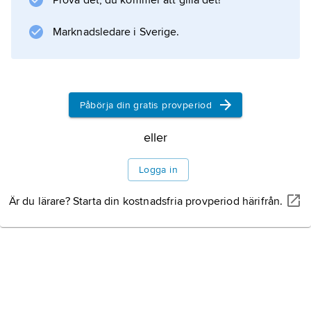
Prova det, du kommer att gilla det!
araberna i Palestina. Hundratusentals
Marknadsledare i Sverige.
Information om artikeln
Påbörja din gratis provperiod
eller
Logga in
Är du lärare? Starta din kostnadsfria provperiod härifrån.