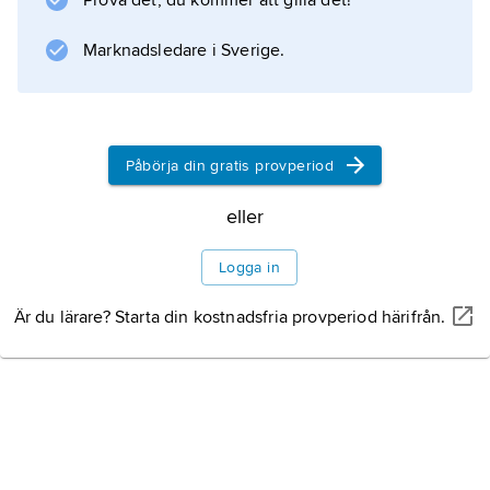
Prova det, du kommer att gilla det!
Marknadsledare i Sverige.
Information om artikeln
Påbörja din gratis provperiod
eller
Logga in
Är du lärare? Starta din kostnadsfria provperiod härifrån.