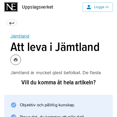
Uppslagsverket
Uppslagsverket
Logga in
Jämtland
Att leva i Jämtland
Jämtland är mycket glest befolkat. De flesta
invånarna bor i Östersunds kommun. Där
Vill du komma åt hela artikeln?
finns också de flesta industrierna. Dessa
tillverkar bland annat utrustning inom försvars-
och IT-teknik, men även mejeriprodukter som
Objektiv och pålitlig kunskap.
mjölk och ost. I Östersund finns flera statliga
myndigheter och Mittuniversitetet.