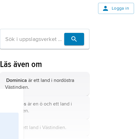
Logga in
Läs även om
Dominica
är ett land i nordöstra
Västindien.
Barbados
är en ö och ett land i
Västindien.
Haiti
är ett land i Västindien.