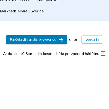
Prova det, du kommer att gilla det!
Marknadsledare i Sverige.
eller
Påbörja din gratis provperiod
Logga in
Är du lärare? Starta din kostnadsfria provperiod härifrån.