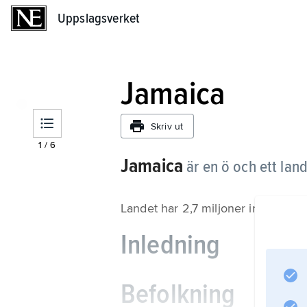
Uppslagsverket
Uppslagsverket
Jamaica
Skriv ut
1
/
6
Jamaica
är en ö och ett land
Landet har 2,7 miljoner invånare (
Inledning
Befolkning