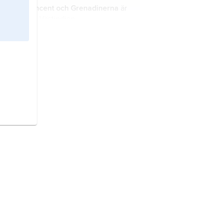
Saint Vincent och Grenadinerna
är
ett land i Västindien.
Bahamas
är ett land i norra
Västindien.
Antigua och Barbuda
är ett land i
Västindien.
Saint Lucia
är ett land i Västindien.
Belize
är ett land i norra
Centralamerika.