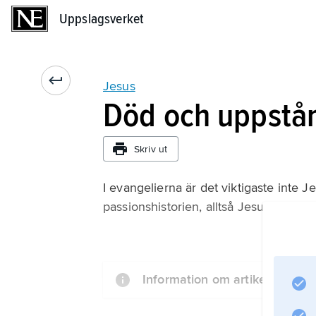
Uppslagsverket
Uppslagsverket
Jesus
Död och uppstå
Skriv ut
I evangelierna är det viktigaste inte 
passionshistorien, alltså Jesus lidand
Information om artikeln