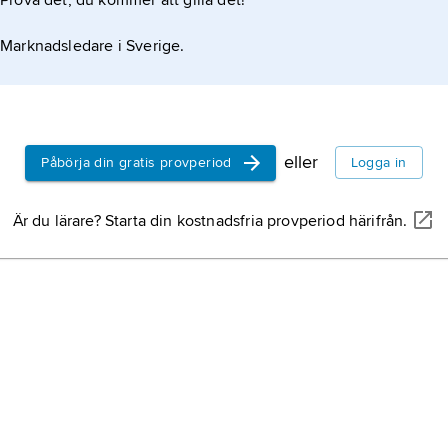
Prova det, du kommer att gilla det!
Marknadsledare i Sverige.
eller
Påbörja din gratis provperiod
Logga in
Är du lärare? Starta din kostnadsfria provperiod härifrån.