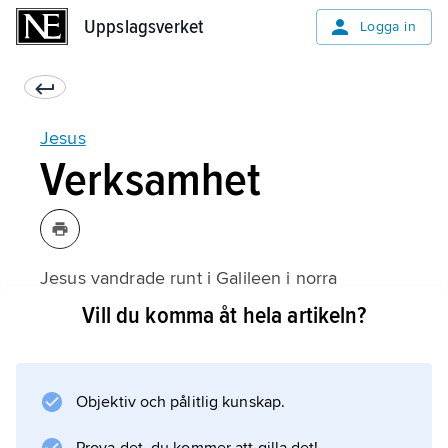
Uppslagsverket
Uppslagsverket
Logga in
Jesus
Verksamhet
Jesus vandrade runt i Galileen i norra
Palestina, antagligen under två eller tre år.
Vill du komma åt hela artikeln?
Han besökte också Jerusalem några gånger.
Jesus undervisade och predikade, alltså höll
tal, på sina vandringar. Han undervisade ofta
Objektiv och pålitlig kunskap.
med hjälp av liknelser, det vill säga korta
berättelser. Jesus botade dessutom sjuka på