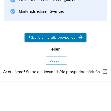
Prova det, du kommer att gilla det!
ett sätt som
Marknadsledare i Sverige.
Information om artikeln
Påbörja din gratis provperiod
eller
Logga in
Är du lärare? Starta din kostnadsfria provperiod härifrån.