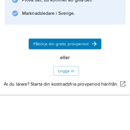
Prova det, du kommer att gilla det!
Information om artikeln
Marknadsledare i Sverige.
Påbörja din gratis provperiod
eller
Logga in
Är du lärare? Starta din kostnadsfria provperiod härifrån.