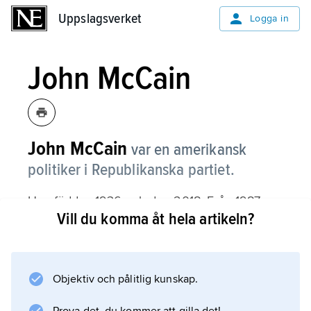
Uppslagsverket
Uppslagsverket
Logga in
John McCain
John McCain
var en amerikansk
politiker i Republikanska partiet.
Han föddes 1936 och dog 2018. Från 1987
Vill du komma åt hela artikeln?
satt han i Kongressen som senator för
delstaten
Arizona.
Objektiv och pålitlig kunskap.