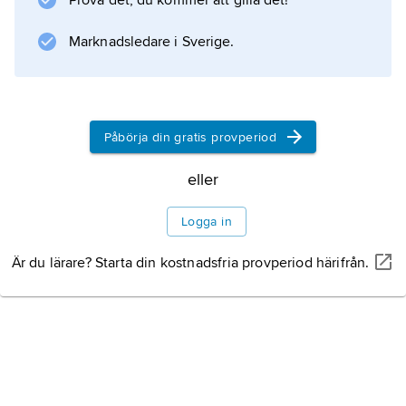
Prova det, du kommer att gilla det!
Information om artikeln
Marknadsledare i Sverige.
Påbörja din gratis provperiod
eller
Logga in
Är du lärare? Starta din kostnadsfria provperiod härifrån.