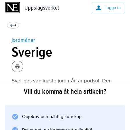
Uppslagsverket
Uppslagsverket
Logga in
jordmåner
Sverige
Sveriges vanligaste jordmån är podsol. Den
utvecklas i områden med urberg och barrskog
Vill du komma åt hela artikeln?
där det är ont om näring. Olika sorters
brunjord är också vanligt i Sverige. Den
utvecklas i mark som innehåller mer näring
Objektiv och pålitlig kunskap.
och där det främst växer lövskog.