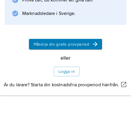
Prova det, du kommer att gilla det!
Marknadsledare i Sverige.
Information om artikeln
Påbörja din gratis provperiod
eller
Logga in
Är du lärare? Starta din kostnadsfria provperiod härifrån.