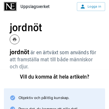
Uppslagsverket
Uppslagsverket
Logga in
jordnöt
jordnöt
är en ärtväxt som används för
att framställa mat till både människor
och djur.
Vill du komma åt hela artikeln?
Växten är ganska låg och har många grenar
som ligger på marken. I
baljan
finns två frön, och de innehåller mycket olja
Objektiv och pålitlig kunskap.
och proteiner. Det är dessa frön som vi kallar