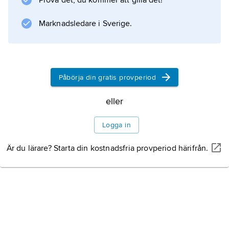
Prova det, du kommer att gilla det!
jordnötter.
Marknadsledare i Sverige.
Information om artikeln
Påbörja din gratis provperiod
eller
Logga in
Är du lärare? Starta din kostnadsfria provperiod härifrån.