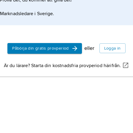
Prova det, du kommer att gilla det!
Marknadsledare i Sverige.
eller
Påbörja din gratis provperiod
Logga in
Är du lärare? Starta din kostnadsfria provperiod härifrån.