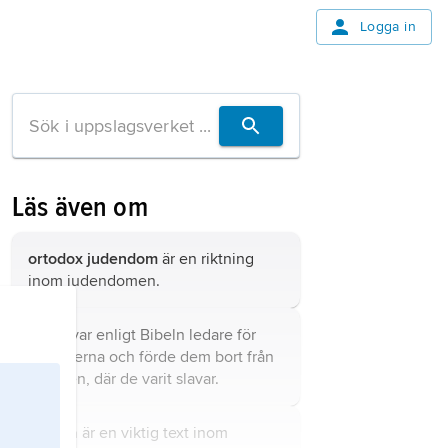
Logga in
Läs även om
ortodox judendom
är en riktning
inom judendomen.
Mose
var enligt Bibeln ledare för
israeliterna och förde dem bort från
Egypten, där de varit slavar.
Shema
är en viktig text inom