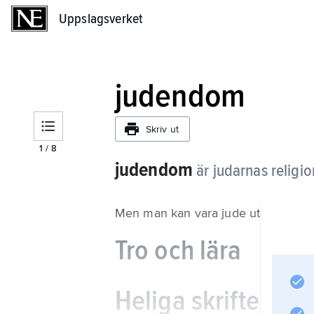
Uppslagsverket
Uppslagsverket
judendom
Skriv ut
1
/
8
judendom
är judarnas religio
Men man kan vara jude utan att tro 
Tro och lära
Heliga skrifter