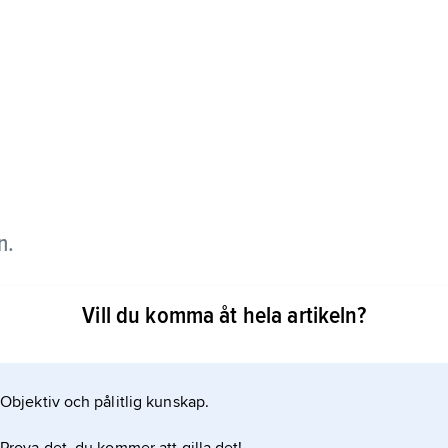
n.
på Gud eller leva enligt judendomens regler.
Vill du komma åt hela artikeln?
Objektiv och pålitlig kunskap.