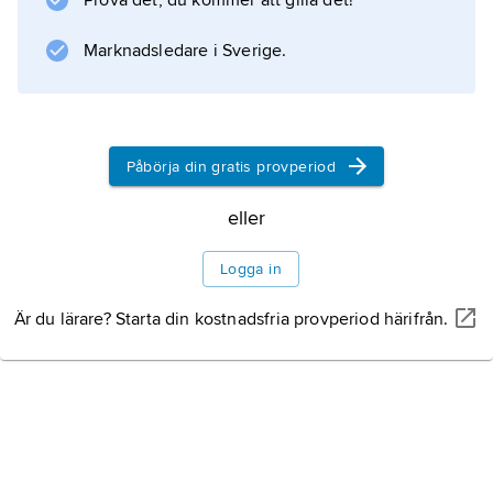
Prova det, du kommer att gilla det!
Marknadsledare i Sverige.
Information om artikeln
Påbörja din gratis provperiod
eller
Logga in
Är du lärare? Starta din kostnadsfria provperiod härifrån.