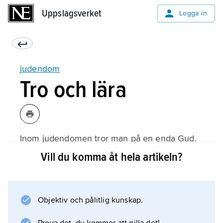
Uppslagsverket
Uppslagsverket
Logga in
judendom
Tro och lära
Inom judendomen tror man på en enda Gud.
Man får inte avbilda Gud eller uttala hans
Vill du komma åt hela artikeln?
namn. Guds namn skrivs JHVH men man
säger adonay, vilket betyder ’Herren’. Enligt
judendomen har Gud utvalt judarna till sitt
Objektiv och pålitlig kunskap.
folk, vilket innebär att de har både särskilda
rättigheter och skyldigheter.