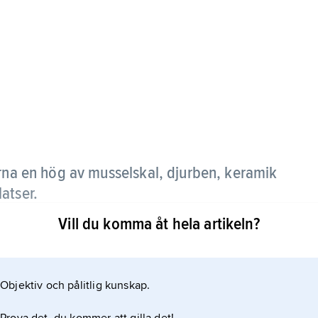
rna en hög av musselskal, djurben, keramik
latser.
Vill du komma åt hela artikeln?
Objektiv och pålitlig kunskap.
 högar från sen jägarstenålder i Danmark.