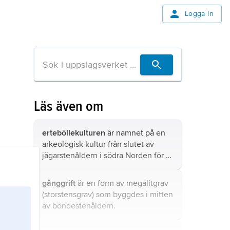
Logga in
Läs även om
erteböllekulturen
är namnet på en
arkeologisk kultur från slutet av
jägarstenåldern i södra Norden för 7
000 år sedan till 6 000 år sedan.
gånggrift
är en form av megalitgrav
(storstensgrav) som byggdes i mitten
av bondestenåldern.