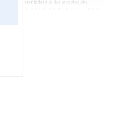
stenåldern
är det arkeologiska
namnet på människans äldsta tid på
jorden från det att man började göra
stenredskap.
bronsåldern
är den period i
forntiden som kommer efter
stenåldern.
trattbägarkulturen
är en arkeologisk
kultur under den äldsta
bondestenåldern i norra Europa och
Norden för 6 000 år sedan.
neolitikum
är det arkeologiska
namnet på
bondestenåldern
eller
yngre stenåldern
.
arkeologi
är vetenskapen som
utforskar och beskriver människors
liv under äldre tider, framför allt