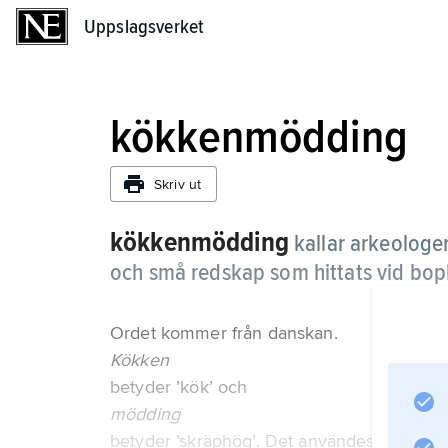
Uppslagsverket
Uppslagsverket
kökkenmödding
Skriv ut
kökkenmödding
kallar arkeologe
och små redskap som hittats vid bop
Ordet kommer från danskan.
Kökken
betyder ’kök’ och
mödding
betyder ’skräphög’. Det användes först om