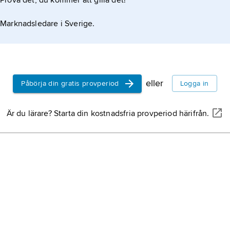
Prova det, du kommer att gilla det!
Marknadsledare i Sverige.
eller
Påbörja din gratis provperiod
Logga in
Är du lärare? Starta din kostnadsfria provperiod härifrån.