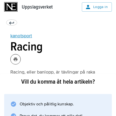
Uppslagsverket
Uppslagsverket
Logga in
kanotsport
Racing
Racing, eller banlopp, är tävlingar på raka
banor med kajak eller kanadensare. En
Vill du komma åt hela artikeln?
kajak
är täckt, har roder och en paddel med två
blad. En, två eller fyra personer sitter i kajaken
Objektiv och pålitlig kunskap.
(K-1, K-2 eller K-4). En
kanadensare