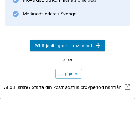
Prova det, du kommer att gilla det!
är helt öppen, saknar roder och har en paddel
med
Marknadsledare i Sverige.
Information om artikeln
Påbörja din gratis provperiod
eller
Logga in
Är du lärare? Starta din kostnadsfria provperiod härifrån.