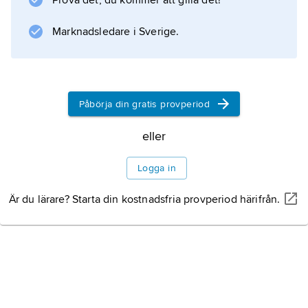
Prova det, du kommer att gilla det!
Marknadsledare i Sverige.
Påbörja din gratis provperiod
eller
Logga in
Är du lärare? Starta din kostnadsfria provperiod härifrån.