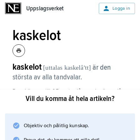
Uppslagsverket
Uppslagsverket
Logga in
kaskelot
kaskelot
är den
[uttalas kaskelåʹtt]
största av alla tandvalar.
Den blir upp till 25 meter lång och väger då
Vill du komma åt hela artikeln?
70 000 kilo (70 ton). Den finns framför allt i
ganska varma hav. Typiskt är det stora, nästan
fyrkantiga huvudet. Kaskeloter jagar
jättebläckfiskar på stora djup. De kan stanna
Objektiv och pålitlig kunskap.
under vattnet i över en timme innan de åter