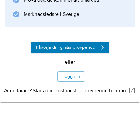
Prova det, du kommer att gilla det!
måste gå upp
Marknadsledare i Sverige.
Information om artikeln
Påbörja din gratis provperiod
eller
Logga in
Är du lärare? Starta din kostnadsfria provperiod härifrån.