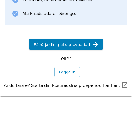
Prova det, du kommer att gilla det!
Marknadsledare i Sverige.
Påbörja din gratis provperiod
eller
Logga in
Är du lärare? Starta din kostnadsfria provperiod härifrån.