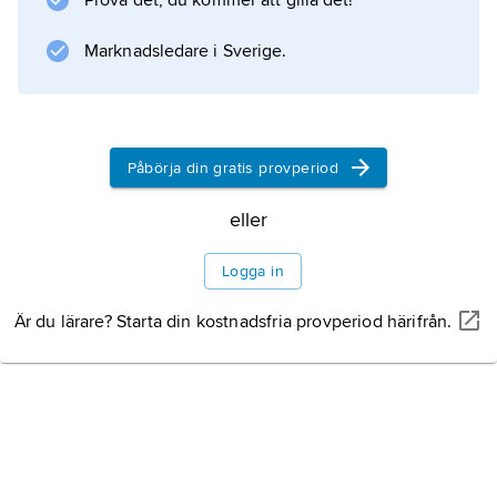
Prova det, du kommer att gilla det!
Marknadsledare i Sverige.
Information om artikeln
Påbörja din gratis provperiod
eller
Logga in
Är du lärare? Starta din kostnadsfria provperiod härifrån.