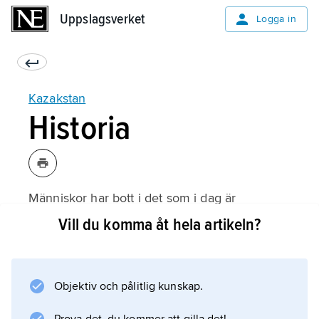
Uppslagsverket
Uppslagsverket
Logga in
Kazakstan
Historia
Människor har bott i det som i dag är
Kazakstan sedan stenåldern, och invånarna
Vill du komma åt hela artikeln?
var fram till 1900-talet nomader som hade
boskap. På 1400-talet bildade
nomadstammarna tre kazakiska riken – Stora,
Objektiv och pålitlig kunskap.
Mellersta och Lilla horden.