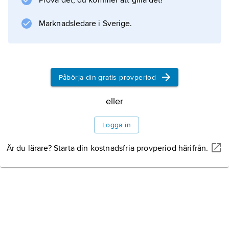
Prova det, du kommer att gilla det!
utdöda, men en
Marknadsledare i Sverige.
Information om artikeln
Påbörja din gratis provperiod
eller
Logga in
Är du lärare? Starta din kostnadsfria provperiod härifrån.