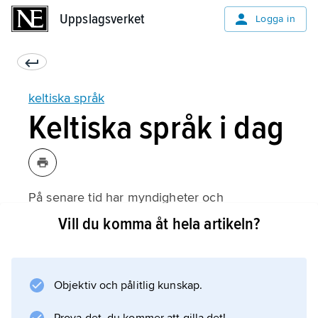
Uppslagsverket
Uppslagsverket
Logga in
keltiska språk
Keltiska språk i dag
På senare tid har myndigheter och
organisationer satsat på de ökeltiska språken.
Vill du komma åt hela artikeln?
Barn kan lära sig keltiska språk i skolan. Man
kan få information från myndigheterna på ett
keltiskt språk. Radio och TV har keltiska
Objektiv och pålitlig kunskap.
sändningar och man ordnar språkfestivaler
med mera. Manx och korniska har varit