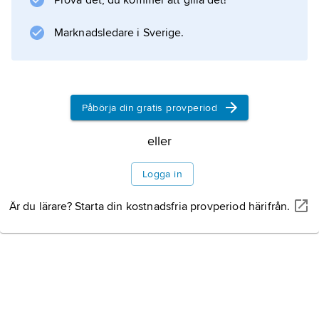
Prova det, du kommer att gilla det!
predikatet
Marknadsledare i Sverige.
först i meningen och sedan kommer
subjektet
och
objektet
Påbörja din gratis provperiod
. Till exempel säger man
eller
Logga in
Information om artikeln
Är du lärare? Starta din kostnadsfria provperiod härifrån.