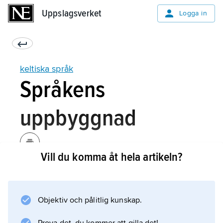
Uppslagsverket
Uppslagsverket
Logga in
keltiska språk
Språkens
uppbyggnad
Vill du komma åt hela artikeln?
Det finns mycket som är likadant i de olika
keltiska språken. Bland annat uttalar man en
konsonant som står först i ett ord olika
Objektiv och pålitlig kunskap.
beroende på var ordet finns i en mening.
Dessutom sätter man alltid