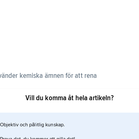
vänder kemiska ämnen för att rena
Vill du komma åt hela artikeln?
att ta bort föroreningar som fosfor och tungmetaller
i vattnet som bildar en fällning med föroreningen.
 vattnets yta eller tankens botten. Det kemiskt
Objektiv och pålitlig kunskap.
en