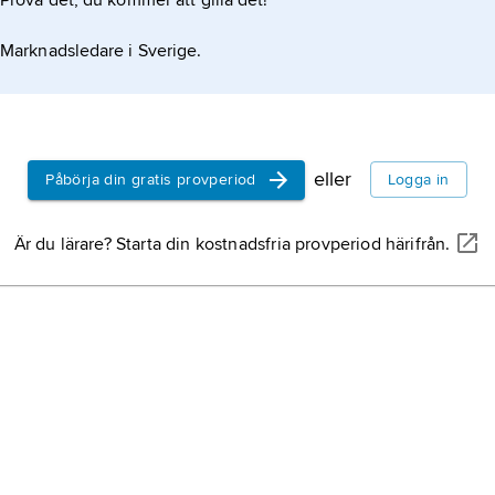
Prova det, du kommer att gilla det!
Marknadsledare i Sverige.
eller
Påbörja din gratis provperiod
Logga in
Är du lärare? Starta din kostnadsfria provperiod härifrån.