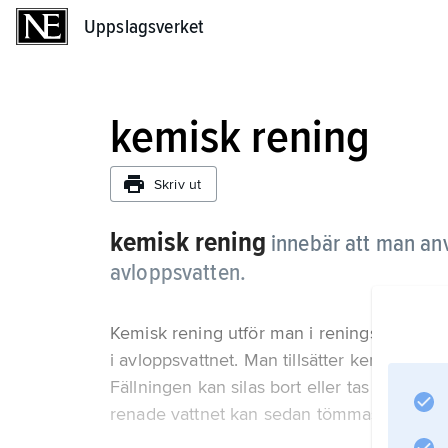
Uppslagsverket
Uppslagsverket
kemisk rening
Skriv ut
kemisk rening
innebär att man an
avloppsvatten.
Kemisk rening utför man i reningsverk för 
i avloppsvattnet. Man tillsätter kemikalier 
Fällningen kan silas bort eller tas upp från
renade vattnet kan sedan tömmas ur tank