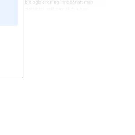
biologisk rening
innebär att man
använder bakterier eller andra
mikroorganismer för att rena
avloppsvatten.