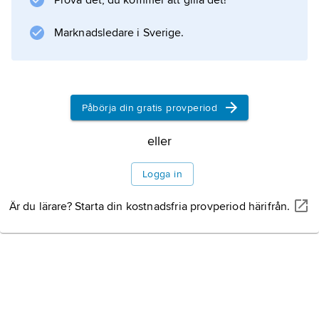
Prova det, du kommer att gilla det!
kaffekopp – blir hårt, men också skört. Se
textruta för exempel på keramik.
Marknadsledare i Sverige.
Historia
Keramik i Asien
Påbörja din gratis provperiod
eller
Keramik i Europa
Logga in
Är du lärare? Starta din kostnadsfria provperiod härifrån.
Information om artikeln