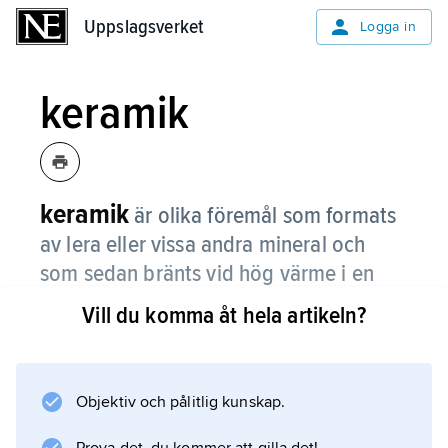
Uppslagsverket
Uppslagsverket
Logga in
keramik
keramik
är olika föremål som formats
av lera eller vissa andra mineral och
som sedan bränts vid hög värme i en
ugn.
Vill du komma åt hela artikeln?
Vad som då händer är att kornen av mineral
mer eller mindre smälter samman,
sintrar
Objektiv och pålitlig kunskap.
. Föremålet – en kruka, en tegelsten, en