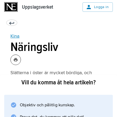
Uppslagsverket
Uppslagsverket
Logga in
Kina
Näringsliv
Slätterna i öster är mycket bördiga, och
jordbruket har i alla tider varit Kinas viktigaste
Vill du komma åt hela artikeln?
näringsgren. Kina odlar mest ris i världen.
Andra viktiga grödor är te, vete, majs och
bomull.
Objektiv och pålitlig kunskap.