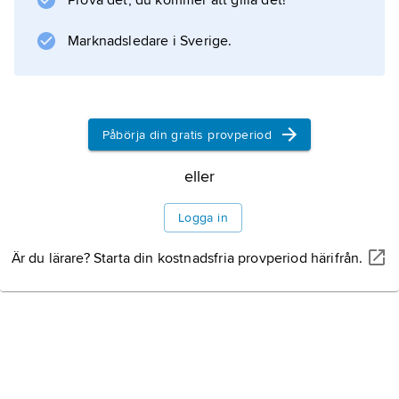
Prova det, du kommer att gilla det!
Information om artikeln
Marknadsledare i Sverige.
Påbörja din gratis provperiod
eller
Logga in
Är du lärare? Starta din kostnadsfria provperiod härifrån.