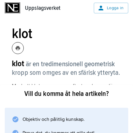
Uppslagsverket
Uppslagsverket
Logga in
klot
klot
är en tredimensionell geometrisk
kropp som omges av en sfärisk ytteryta.
Med ett klot menar man oftast en kropp där
Vill du komma åt hela artikeln?
hela volymen innanför ytterytan består av fast
material. Bowlingklot är klotformade men med
hål för fingrarna i den sfäriska ytterytan.
Runda bollar har sfärisk ytteryta men oftast
Objektiv och pålitlig kunskap.
luft inuti.