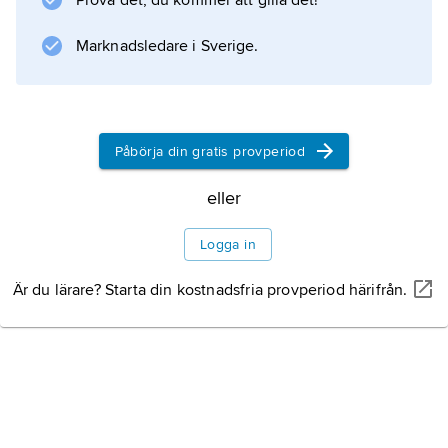
Prova det, du kommer att gilla det!
Marknadsledare i Sverige.
Information om artikeln
Påbörja din gratis provperiod
eller
Logga in
Är du lärare? Starta din kostnadsfria provperiod härifrån.