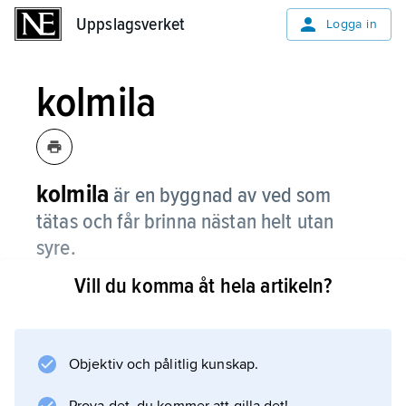
Uppslagsverket
Uppslagsverket
Logga in
kolmila
kolmila
är en byggnad av ved som
tätas och får brinna nästan helt utan
syre.
Vill du komma åt hela artikeln?
När kolmilan efter ett par veckor har brunnit
ut har det bildats träkol av veden. Kolmilor har
använts sedan gamla tider för att få träkol till
bland annat järn- och stålindustrin.
Objektiv och pålitlig kunskap.