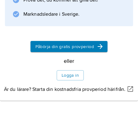
Prova det, du kommer att gilla det!
Marknadsledare i Sverige.
Information om artikeln
Påbörja din gratis provperiod
eller
Logga in
Är du lärare? Starta din kostnadsfria provperiod härifrån.